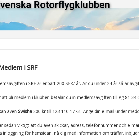
venska Rotorflygklubben
 Medlem i SRF
emsavgiften i SRF är enbart 200 SEK/ år. Är du under 24 år så är avgi
r att bli medlem i klubben betalar du in medlemsavgiften till Pg 81 34
kan även
Swisha
200 kr till 123 110 1773. Ange din e-mail under med
r sedan viktigt att du
även
skickar, adress, telefonnummer och e-mail 
a inloggning
för
hemsidan,
nå dig med information om träffar, inbju