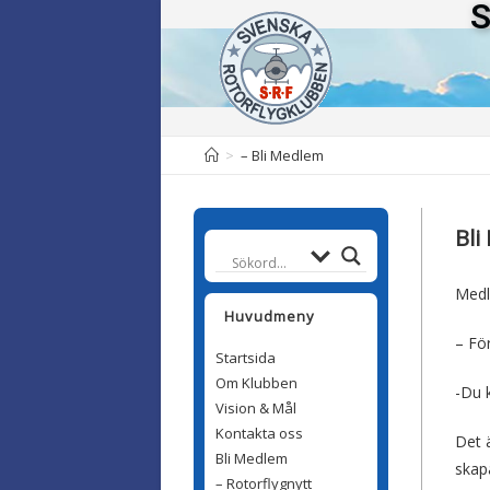
S
>
– Bli Medlem
Bli
Medl
Huvudmeny
– Fö
Startsida
Om Klubben
-Du 
Vision & Mål
Kontakta oss
Det ä
Bli Medlem
skap
– Rotorflygnytt