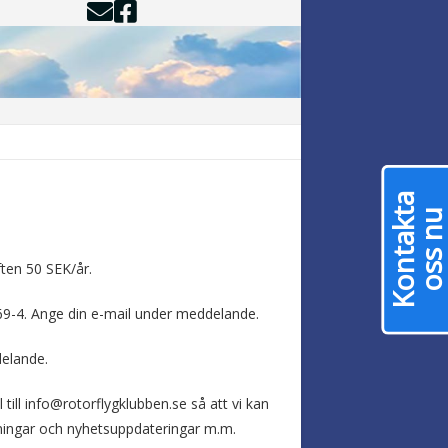
– Bli Medlem
K
o
n
t
a
k
a
o
s
s
n
ften 50 SEK/år.
 69-4. Ange din e-mail under meddelande.
delande.
till info@rotorflygklubben.se så att vi kan
dningar och nyhetsuppdateringar m.m.