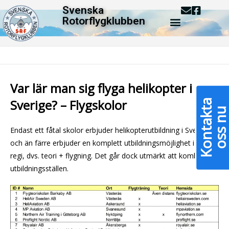
Svenska
Rotorflygklubben
H- Helikopterflygskolor
>
H- Helikopterflygskolor
Var lär man sig flyga helikopter i
Sverige? – Flygskolor
K
o
n
t
a
k
a
o
s
s
n
Endast ett fåtal skolor erbjuder helikopterutbildning i Sverige,
och än färre erbjuder en komplett utbildningsmöjlighet i egen
regi, dvs. teori + flygning. Det går dock utmärkt att kombinera
utbildningsställen.