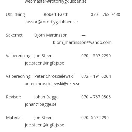
webmaster@rotorflygklubben.se
Utbildning:
Robert Fasth
070 – 768 7430
kassor@rotorflygklubben.se
Säkerhet:
Björn Martinsson
—
bjorn_martinsson@yahoo.com
Valberedning:
Joe Steen
070 – 567 2290
joe.steen@ingfajs.se
Valberedning:
Peter Chroscielewski
072 – 191 6264
peter.chroscielewski@oktv.se
Revisor:
Johan Bagge
070 – 767 0506
johan@bagge.se
Material:
Joe Steen
070 -567 2290
joe.steen@ingfajs.se