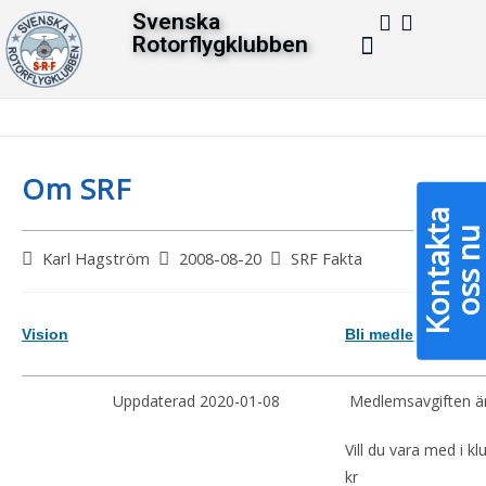
Svenska
Rotorflygklubben
– Vad är en Gyrokopter
Gyrokopterns Historia
– Medlemsmö
Blogg
>
2008
>
augusti
>
20
>
SRF Fakta
>
Om SRF
Om SRF
K
o
n
t
a
k
a
o
s
s
n
Karl Hagström
2008-08-20
SRF Fakta
Vision
Bli medlem
Uppdaterad 2020-01-08
Medlemsavgiften är
Vill du vara med i k
kr