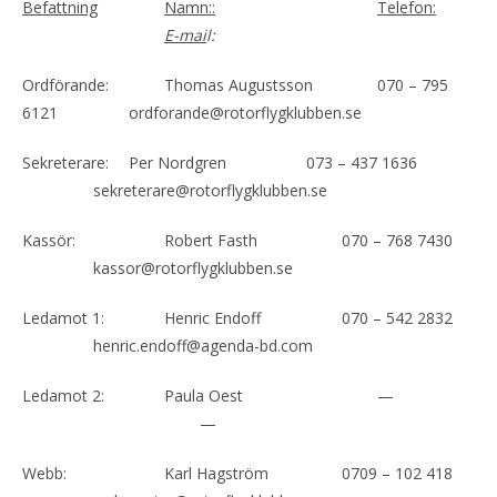
Befattning
Namn::
Telefon:
E-mai
l:
Ordförande:
Thomas Augustsson
070 – 795
6121
ordforande@rotorflygklubben.se
Sekreterare:
Per Nordgren
073 – 437 1636
sekreterare@rotorflygklubben.se
Kassör:
Robert Fasth
070 – 768 7430
kassor@rotorflygklubben.se
Ledamot 1:
Henric Endoff
070 – 542 2832
henric.endoff@agenda-bd.com
Ledamot 2:
Paula Oest
—
—
Webb:
Karl Hagström
0709 – 102 418