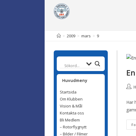
>
2009
>
mars
>
9
En
Huvudmeny
H
Startsida
Om Klubben
Har h
Vision & Mål
gamm
Kontakta oss
Bli Medlem
Fo
– Rotorflygnytt
– Bilder / Filmer