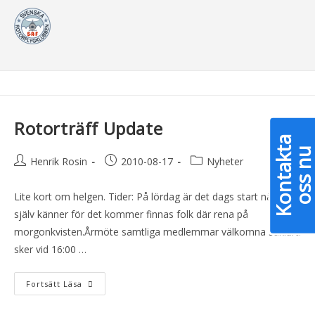
Dagsarkiv: 2010-08-17
>
2010
>
augusti
>
17
Rotorträff Update
K
o
n
t
a
k
a
o
s
s
n
Henrik Rosin
2010-08-17
Nyheter
Lite kort om helgen. Tider: På lördag är det dags start när du
själv känner för det kommer finnas folk där rena på
morgonkvisten.Årmöte samtliga medlemmar välkomna såklart!
sker vid 16:00 …
Fortsätt Läsa