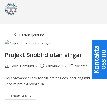
Författare:
Edvin Tjernlund
>
Edvin Tjernlund
K
o
n
t
a
k
a
o
s
s
n
Projekt Snobird utan vingar
Edvin Tjernlund
2009-06-12
Nyheter
Hej Gyrovänner.Tack för alla bra tips och ideer ang mitt
Snobird projekt.MvhEdvin
Fortsätt Läsa