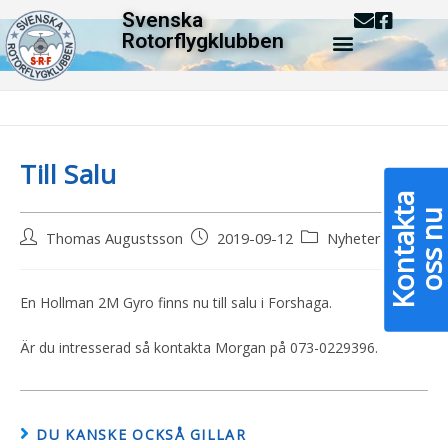
Svenska
Rotorflygklubben
– Vad är en Gyrokopter
Gyrokopterns Historia
– Medlemsmö
Blogg
>
2019
>
september
>
12
>
Nyheter
>
Till Salu
Till Salu
K
o
n
t
a
k
a
o
s
s
n
Thomas Augustsson
2019-09-12
Nyheter
En Hollman 2M Gyro finns nu till salu i Forshaga.
Är du intresserad så kontakta Morgan på 073-0229396.
DU KANSKE OCKSÅ GILLAR