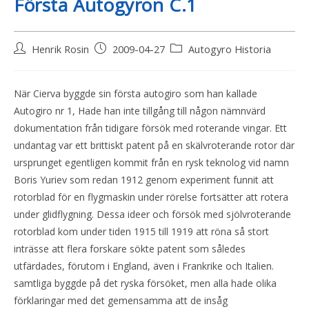
Första Autogyron C.1
Henrik Rosin
2009-04-27
Autogyro Historia
När Cierva byggde sin första autogiro som han kallade
Autogiro nr 1, Hade han inte tillgång till någon nämnvärd
dokumentation från tidigare försök med roterande vingar. Ett
undantag var ett brittiskt patent på en skälvroterande rotor där
ursprunget egentligen kommit från en rysk teknolog vid namn
Boris Yuriev som redan 1912 genom experiment funnit att
rotorblad för en flygmaskin under rörelse fortsätter att rotera
under glidflygning. Dessa ideer och försök med sjölvroterande
rotorblad kom under tiden 1915 till 1919 att röna så stort
inträsse att flera forskare sökte patent som således
utfärdades, förutom i England, även i Frankrike och Italien.
samtliga byggde på det ryska försöket, men alla hade olika
förklaringar med det gemensamma att de insåg