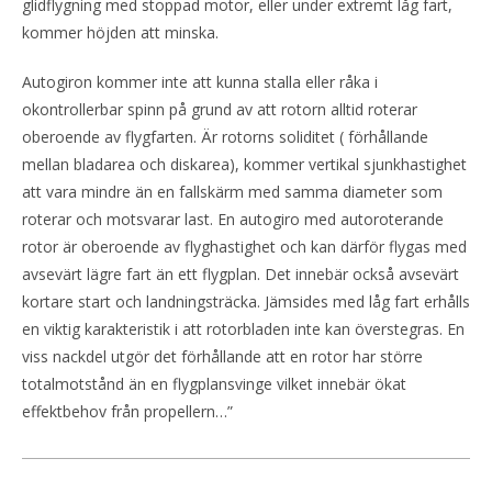
glidflygning med stoppad motor, eller under extremt låg fart,
kommer höjden att minska.
Autogiron kommer inte att kunna stalla eller råka i
okontrollerbar spinn på grund av att rotorn alltid roterar
oberoende av flygfarten. Är rotorns soliditet ( förhållande
mellan bladarea och diskarea), kommer vertikal sjunkhastighet
att vara mindre än en fallskärm med samma diameter som
roterar och motsvarar last. En autogiro med autoroterande
rotor är oberoende av flyghastighet och kan därför flygas med
avsevärt lägre fart än ett flygplan. Det innebär också avsevärt
kortare start och landningsträcka. Jämsides med låg fart erhålls
en viktig karakteristik i att rotorbladen inte kan överstegras. En
viss nackdel utgör det förhållande att en rotor har större
totalmotstånd än en flygplansvinge vilket innebär ökat
effektbehov från propellern…”