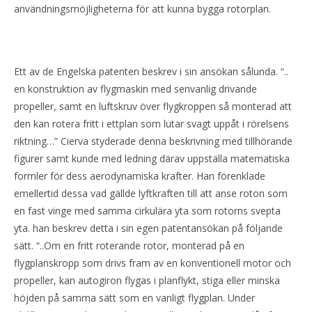
användningsmöjligheterna för att kunna bygga rotorplan.
Ett av de Engelska patenten beskrev i sin ansökan sålunda. “..
en konstruktion av flygmaskin med senvanlig drivande
propeller, samt en luftskruv över flygkroppen så monterad att
den kan rotera fritt i ettplan som lutar svagt uppåt i rörelsens
riktning…” Cierva styderade denna beskrivning med tillhörande
figurer samt kunde med ledning därav uppställa matematiska
formler för dess aerodynamiska krafter. Han förenklade
emellertid dessa vad gällde lyftkraften till att anse roton som
en fast vinge med samma cirkulära yta som rotorns svepta
yta. han beskrev detta i sin egen patentansökan på följande
sätt. “..Om en fritt roterande rotor, monterad på en
flygplanskropp som drivs fram av en konventionell motor och
propeller, kan autogiron flygas i planflykt, stiga eller minska
höjden på samma sätt som en vanligt flygplan. Under