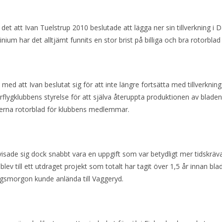
 det att Ivan Tuelstrup 2010 beslutade att lägga ner sin tillverkning i
nium har det alltjämt funnits en stor brist på billiga och bra rotorbla
 med att Ivan beslutat sig för att inte längre fortsätta med tillverkn
flygklubbens styrelse för att själva återuppta produktionen av bladen,
rna rotorblad för klubbens medlemmar.
visade sig dock snabbt vara en uppgift som var betydligt mer tidskrä
lev till ett utdraget projekt som totalt har tagit över 1,5 år innan bladen
agsmorgon kunde anlända till Vaggeryd.