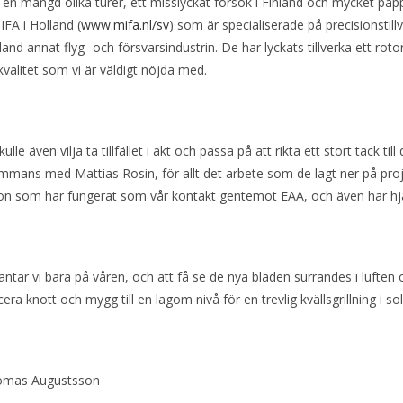
 en mängd olika turer, ett misslyckat försök i Finland och mycket pappers
IFA i Holland (
www.mifa.nl
/sv
) som är specialiserade på precisionstil
land annat flyg- och försvarsindustrin. De har lyckats tillverka ett r
valitet som vi är väldigt nöjda med.
kulle även vilja ta tillfället i akt och passa på att rikta ett stort tack 
ammans med Mattias Rosin, för allt det arbete som de lagt ner på projek
on som har fungerat som vår kontakt gentemot EAA, och även har hj
ntar vi bara på våren, och att få se de nya bladen surrandes i luften 
era knott och mygg till en lagom nivå för en trevlig kvällsgrillning i 
omas Augustsson