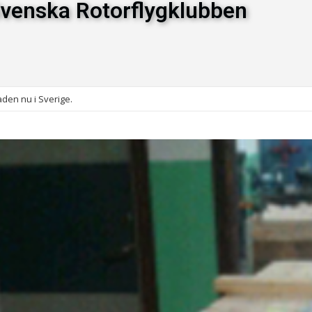
venska Rotorflygklubben
den nu i Sverige.