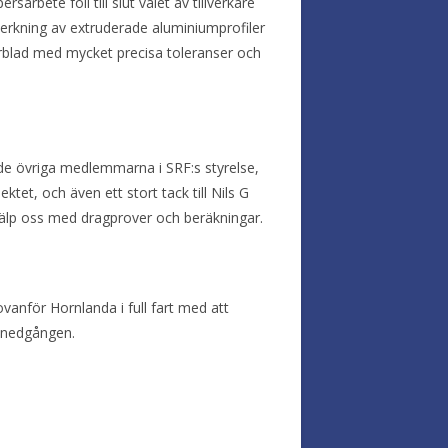
arbete föll till slut valet av tillverkare
lverkning av extruderade aluminiumprofiler
otorblad med mycket precisa toleranser och
till de övriga medlemmarna i SRF:s styrelse,
tet, och även ett stort tack till Nils G
älp oss med dragprover och beräkningar.
ovanför Hornlanda i full fart med att
solnedgången.