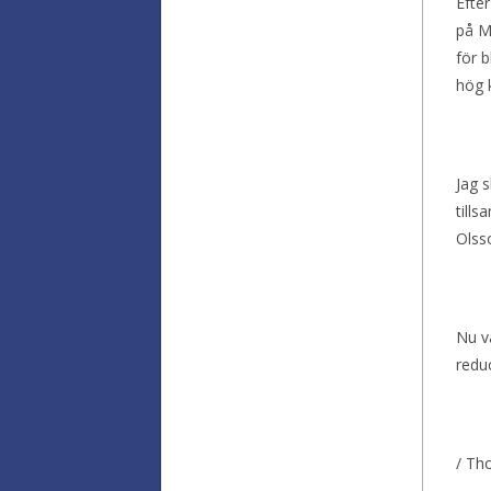
Efter
på M
för b
hög k
Jag s
tills
Olss
Nu vä
reduc
/ Th