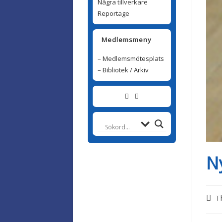
Några tillverkare
Reportage
Medlemsmeny
– Medlemsmötesplats
– Bibliotek / Arkiv
N
T