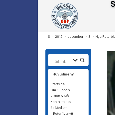
S
>
2012
>
december
>
3
>
Nya Rotorbla
Huvudmeny
Startsida
Om Klubben
Vision & Mål
Kontakta oss
Bli Medlem
– Rotorflygnytt