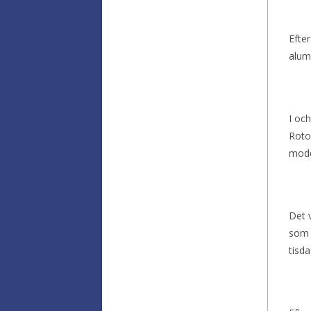
Efter
alumi
I och
Rotor
mode
Det 
som b
tisd